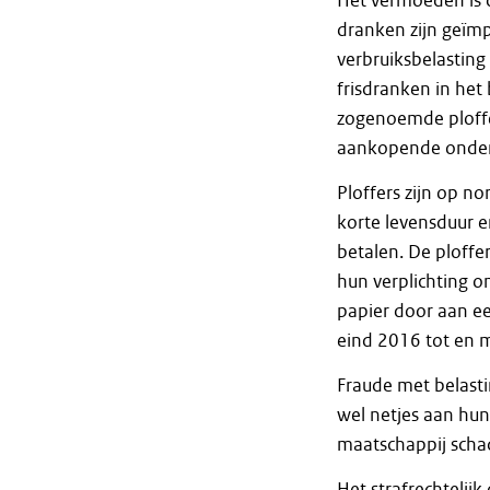
Het vermoeden is da
dranken zijn geïmp
verbruiksbelasting
frisdranken in het
zogenoemde ploffer
aankopende onde
Ploffers zijn op 
korte levensduur e
betalen. De ploff
hun verplichting o
papier door aan e
eind 2016 tot en m
Fraude met belasti
wel netjes aan hun
maatschappij schad
Het strafrechtelijk