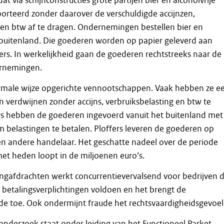
t via schijnconstructies grote partijen bier en alcoholvrije
orteerd zonder daarover de verschuldigde accijnzen,
 en btw af te dragen. Ondernemingen bestellen bier en
 buitenland. Die goederen worden op papier geleverd aan
s. In werkelijkheid gaan de goederen rechtstreeks naar de
rnemingen.
normale wijze opgerichte vennootschappen. Vaak hebben ze e
n verdwijnen zonder accijns, verbruiksbelasting en btw te
ers hebben de goederen ingevoerd vanuit het buitenland met
m belastingen te betalen. Ploffers leveren de goederen op
en andere handelaar. Het geschatte nadeel over de periode
et heden loopt in de miljoenen euro’s.
ngafdrachten werkt concurrentievervalsend voor bedrijven d
 betalingsverplichtingen voldoen en het brengt de
e toe. Ook ondermijnt fraude het rechtsvaardigheidsgevoel
 onderzoek staat onder leiding van het Functioneel Parket.