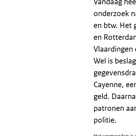
Vandaag hee
onderzoek na
en btw. Het 
en Rotterda
Vlaardingen 
Wel is besla
gegevensdrag
Cayenne, ee
geld. Daarna
patronen aan
politie.