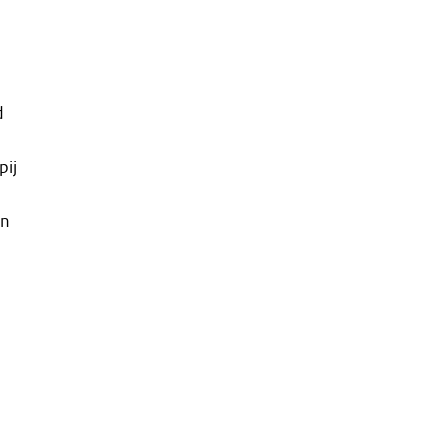
d
e
pij
en