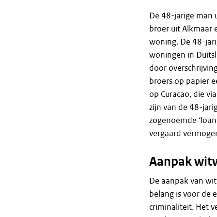
De 48-jarige man ui
broer uit Alkmaar e
woning. De 48-jari
woningen in Duits
door overschrijvi
broers op papier 
op Curacao, die via
zijn van de 48-jar
zogenoemde ‘loanb
vergaard vermogen
Aanpak witw
De aanpak van witw
belang is voor de e
criminaliteit. Het