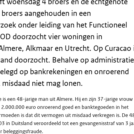
ft woensdag 4 broers en de echtgenote
e broers aangehouden in een
oek onder leiding van het Functioneel
IOD doorzocht vier woningen in
lmere, Alkmaar en Utrecht. Op Curacao 
pand doorzocht. Behalve op administratie
 gelegd op bankrekeningen en onroerend
 misdaad niet mag lonen.
is een 48-jarige man uit Almere. Hij en zijn 37-jarige vrouw
na 2.000.000 euro onroerend goed en banktegoeden in het
rmoeden is dat dit vermogen uit misdaad verkregen is. De 4
003 in Duitsland veroordeeld tot een gevangenisstraf van 3 ja
 beleggingsfraude.