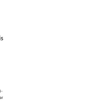
is
8-
ar