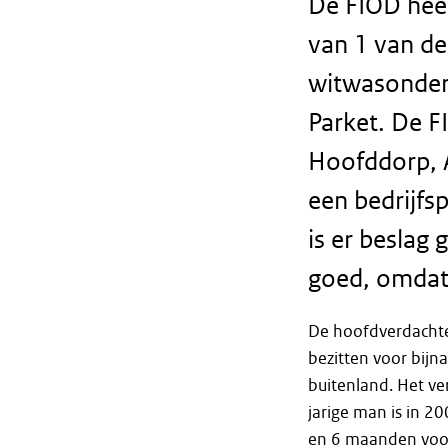
De FIOD hee
van 1 van d
witwasonderz
Parket. De F
Hoofddorp, A
een bedrijfs
is er beslag
goed, omdat
De hoofdverdachte 
bezitten voor bij
buitenland. Het ve
jarige man is in 2
en 6 maanden voor