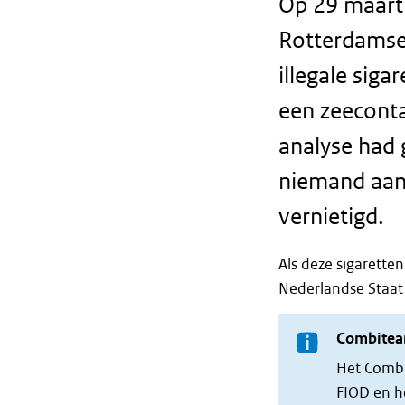
Op 29 maart
Rotterdamse 
illegale siga
een zeeconta
analyse had 
niemand aan
vernietigd.
Als deze sigarette
Nederlandse Staat
Combite
Het Comb
FIOD en he