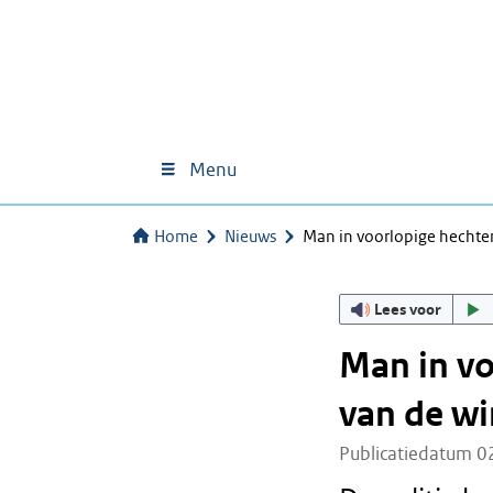
Menu
Home
Nieuws
Man in voorlopige hechten
Lees voor
Man in vo
van de wi
Publicatiedatum 0