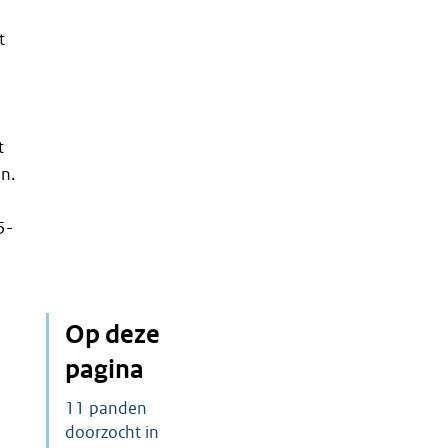
t
t
n.
5-
Op deze
pagina
11 panden
doorzocht in