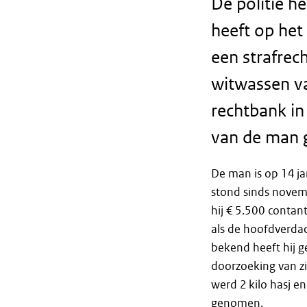
De politie h
heeft op het
een strafrec
witwassen v
rechtbank in
van de man 
De man is op 14 ja
stond sinds novemb
hij € 5.500 contan
als de hoofdverda
bekend heeft hij ge
doorzoeking van z
werd 2 kilo hasj en
genomen.