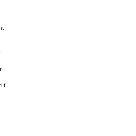
nt
.
en
ijf