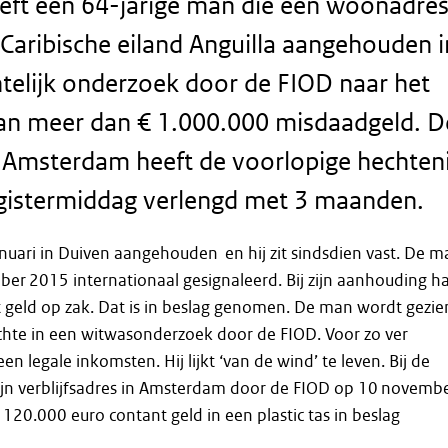
eeft een 64-jarige man die een woonadre
 Caribische eiland Anguilla aangehouden i
htelijk onderzoek door de FIOD naar het
an meer dan € 1.000.000 misdaadgeld. D
 Amsterdam heeft de voorlopige hechten
gistermiddag verlengd met 3 maanden.
nuari in Duiven aangehouden en hij zit sindsdien vast. De m
er 2015 internationaal gesignaleerd. Bij zijn aanhouding h
t geld op zak. Dat is in beslag genomen. De man wordt gezie
chte in een witwasonderzoek door de FIOD. Voor zo ver
en legale inkomsten. Hij lijkt ‘van de wind’ te leven. Bij de
ijn verblijfsadres in Amsterdam door de FIOD op 10 novemb
 120.000 euro contant geld in een plastic tas in beslag