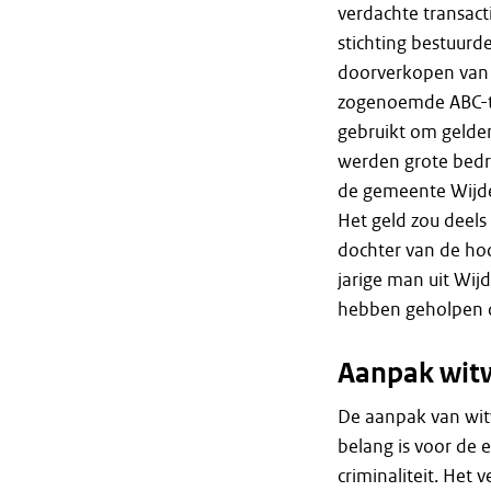
verdachte transact
stichting bestuurd
doorverkopen van 
zogenoemde ABC-tra
gebruikt om gelden 
werden grote bedr
de gemeente Wijde
Het geld zou deels
dochter van de ho
jarige man uit Wij
hebben geholpen 
Aanpak witw
De aanpak van witw
belang is voor de e
criminaliteit. Het