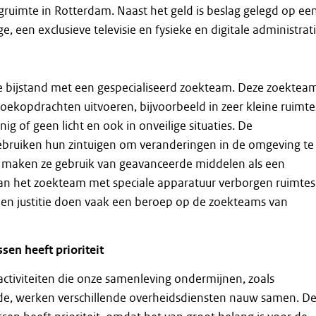
agruimte in Rotterdam. Naast het geld is beslag gelegd op ee
, een exclusieve televisie en fysieke en digitale administrati
e bijstand met een gespecialiseerd zoekteam. Deze zoektea
oekopdrachten uitvoeren, bijvoorbeeld in zeer kleine ruimte
ig of geen licht en ook in onveilige situaties. De
gebruiken hun zintuigen om veranderingen in de omgeving te
maken ze gebruik van geavanceerde middelen als een
an het zoekteam met speciale apparatuur verborgen ruimtes
 en justitie doen vaak een beroep op de zoekteams van
en heeft prioriteit
activiteiten die onze samenleving ondermijnen, zoals
de, werken verschillende overheidsdiensten nauw samen. D