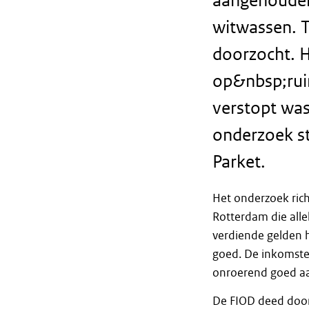
aangehouden 
witwassen. T
doorzocht. H
op&nbsp;ruim
verstopt was
onderzoek st
Parket.
Het onderzoek rich
Rotterdam die alle
verdiende gelden 
goed. De inkomsten
onroerend goed aa
De FIOD deed door