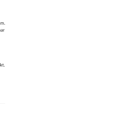
em.
aar
kt.