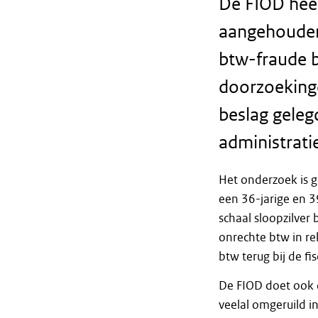
De FIOD hee
aangehouden 
btw-fraude b
doorzoekinge
beslag gelegd
administrati
Het onderzoek is ge
een 36-jarige en 3
schaal sloopzilver
onrechte btw in r
btw terug bij de fis
De FIOD doet ook o
veelal omgeruild 