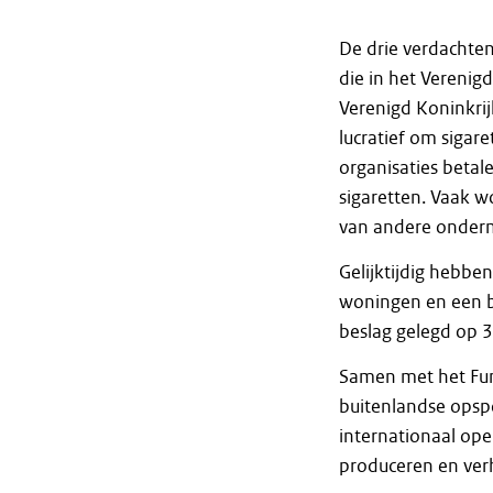
De drie verdachten
die in het Verenig
Verenigd Koninkrijk
lucratief om sigar
organisaties beta
sigaretten. Vaak w
van andere ondermi
Gelijktijdig hebbe
woningen en een be
beslag gelegd op 3
Samen met het Fun
buitenlandse opsp
internationaal oper
produceren en ver