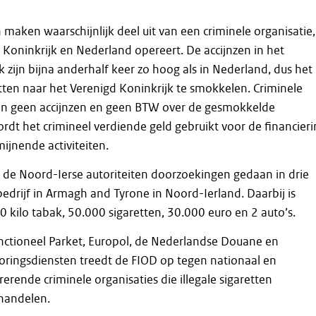
 maken waarschijnlijk deel uit van een criminele organisatie,
d Koninkrijk en Nederland opereert. De accijnzen in het
 zijn bijna anderhalf keer zo hoog als in Nederland, dus het 
etten naar het Verenigd Koninkrijk te smokkelen. Criminele
len geen accijnzen en geen BTW over de gesmokkelde
ordt het crimineel verdiende geld gebruikt voor de financier
jnende activiteiten.
n de Noord-Ierse autoriteiten doorzoekingen gedaan in drie
drijf in Armagh and Tyrone in Noord-Ierland. Daarbij is
0 kilo tabak, 50.000 sigaretten, 30.000 euro en 2 auto’s.
ctioneel Parket, Europol, de Nederlandse Douane en
oringsdiensten treedt de FIOD op tegen nationaal en
erende criminele organisaties die illegale sigaretten
handelen.