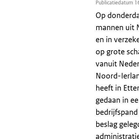
Publicatiedatum 1
Op donderda
mannen uit 
en in verzek
op grote sch
vanuit Neder
Noord-Ierla
heeft in Ett
gedaan in ee
bedrijfspand
beslag geleg
administrati