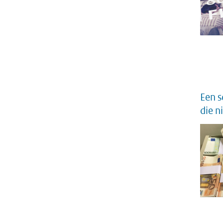
Een s
die 