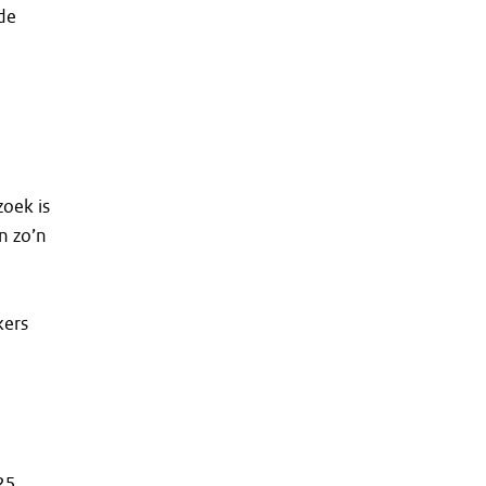
de
zoek is
n zo’n
kers
25