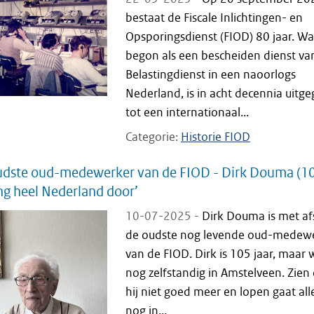
bestaat de Fiscale Inlichtingen- en
Opsporingsdienst (FIOD) 80 jaar. Wa
begon als een bescheiden dienst va
Belastingdienst in een naoorlogs
Nederland, is in acht decennia uitge
tot een internationaal...
Categorie
Historie FIOD
udste oud-medewerker van de FIOD - Dirk Douma (10
ing heel Nederland door’
10-07-2025 -
Dirk Douma is met af
de oudste nog levende oud-medew
van de FIOD. Dirk is 105 jaar, maar
nog zelfstandig in Amstelveen. Zien
hij niet goed meer en lopen gaat al
nog in...