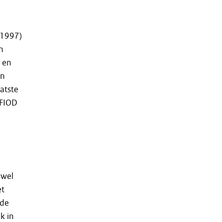
(1997)
n
 en
en
atste
 FIOD
 wel
et
 de
k in