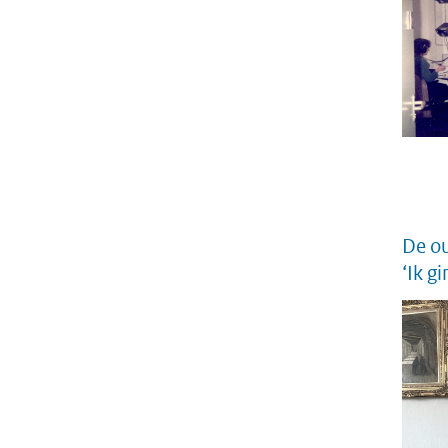
De o
‘Ik g