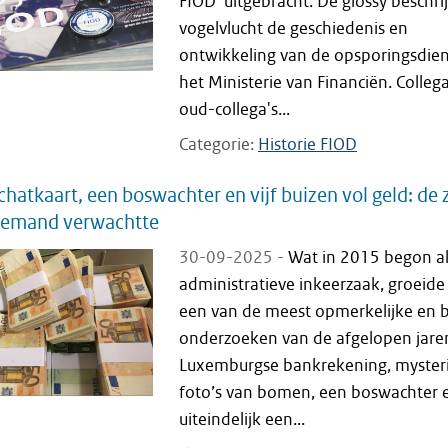
FIOD' uitgebracht. De glossy beschrij
vogelvlucht de geschiedenis en
ontwikkeling van de opsporingsdien
het Ministerie van Financiën. Collega
oud-collega's...
Categorie
Historie FIOD
chatkaart, een boswachter en vijf buizen vol geld: de 
niemand verwachtte
30-09-2025 -
Wat in 2015 begon al
administratieve inkeerzaak, groeide 
een van de meest opmerkelijke en b
onderzoeken van de afgelopen jare
Luxemburgse bankrekening, myster
foto’s van bomen, een boswachter 
uiteindelijk een...