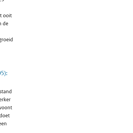
t ooit
n de
groeid
5):
stand
erker
 woont
 doet
leen