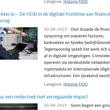
Categorie
Historie FIOD
ixer.io – De FIOD in de digitale frontlinie van financi
oring
30-09-2025 -
Ooit draaide de finan
opsporing om papieren facturen,
kasboeken en fysieke bedrijfsbezoe
Tegenwoordig speelt het werk zich 
af in digitale omgevingen. Criminel
opereren via versleutelde netwerke
cryptovaluta en internationale (digit
infrastructuren. Een sprekend voorbe
Categorie
Historie FIOD
a: een onderzoek met verregaande impact
30-09-2025 -
Soms begint een gro