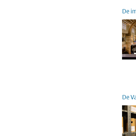
De im
De V