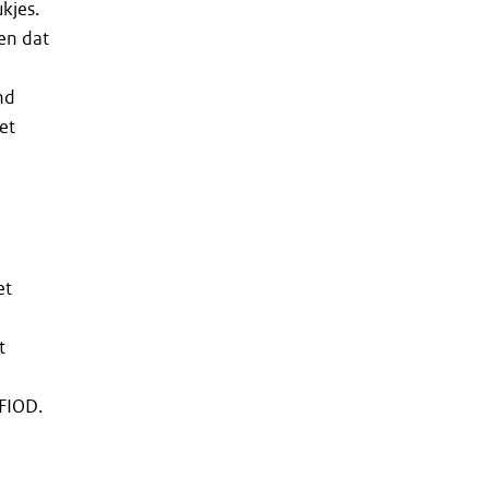
kjes.
en dat
nd
et
et
t
FIOD.