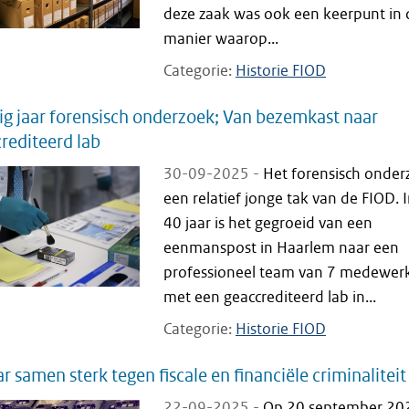
deze zaak was ook een keerpunt in 
manier waarop...
Categorie
Historie FIOD
ig jaar forensisch onderzoek; Van bezemkast naar
rediteerd lab
30-09-2025 -
Het forensisch onder
een relatief jonge tak van de FIOD. I
40 jaar is het gegroeid van een
eenmanspost in Haarlem naar een
professioneel team van 7 medewer
met een geaccrediteerd lab in...
Categorie
Historie FIOD
ar samen sterk tegen fiscale en financiële criminaliteit
22-09-2025 -
Op 20 september 20