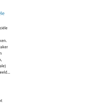
ële
ciële
ken.
vaker
en
n,
ale)
eld...
ot