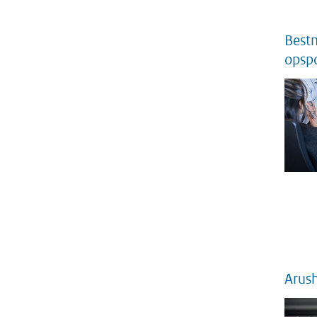
Bestm
opsp
Arush