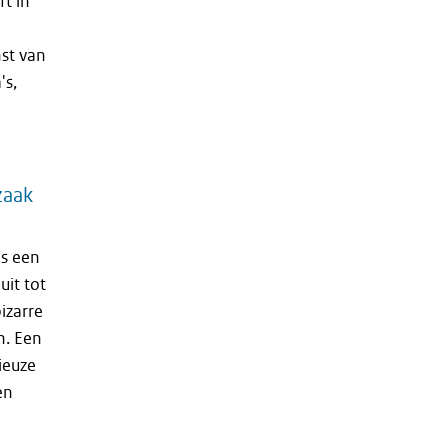
ft in
st van
's,
zaak
s een
uit tot
izarre
n. Een
ieuze
en