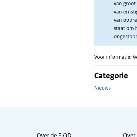
van groot 
van ernsti
van opbren
staat om b
ongestoor
Voor informatie: W
Categorie
Nieuws
Over de FIOD
Over 