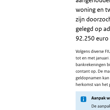
aangehouden
woning en t
zijn doorzoc
gelegd op ad
92.250 euro 
Volgens diverse FI
tot en met januari
bankrekeningen bi
contant op. De ma
geldopnamen kan v
herkomst van het g
Aanpak wi
De aanpak 