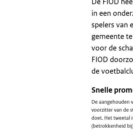
De FIOD hee
in een onder
spelers van 
gemeente te
voor de scha
FIOD doorzoe
de voetbalcl
Snelle prom
De aangehouden ve
voorzitter van de s
doet. Het tweetal 
(betrokkenheid bij